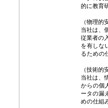
的に教育
（物理的
当社は、
従業者の
を有しな
るための
（技術的
当社は、
からの個
ータの漏
めの仕組